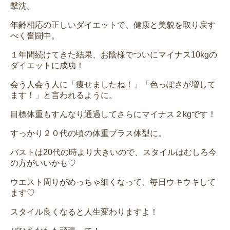
撃沈。
年齢相応の正しいダイエットで、健康と美貌を取り戻す
べく奮闘中。
１年間続けてきた結果、お陰様でついにマイナス10kgの
ダイエットに成功！
会う人会う人に「痩せましたね！」「色っぽさが増して
ます！」と言われるように。
目標体重もすんなり通過してさらにマイナス２kgです！
すっかり２０代の頃の体重プラス体型に。
バストは20代の時より大きいので、スタイルはむしろ今
の方がいいかも♡
ウエスト周りがめっちゃ細くなって、毎日ウキウキして
ます♡
スタイル良くなると人生変わりますよ！