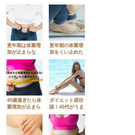
しわだらけ⁈老け
らないんですけ
ないダイエット
ど〜効果がある
成功法
方法は？
更年期は体重増
更年期の体重増
加が止まらな
加をくい止めた
い！ダイエット
い！どんな対策
を成功させる食
が効果的？更年
事と筋トレ
期脂肪の落とし
方
40歳過ぎたら体
ダイエット成功
重増加が止まら
談！40代がうま
ない⁈どうやった
くいった成功例
ら痩せるの？
とその方法