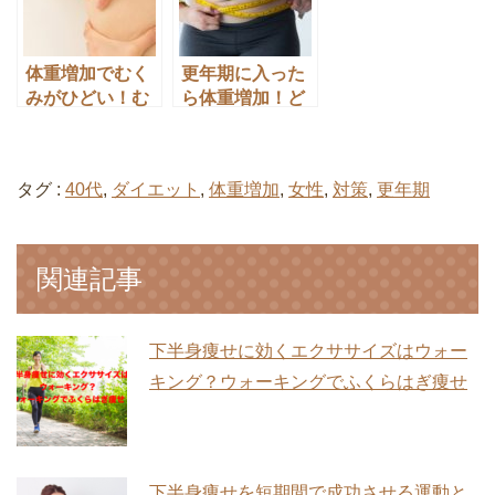
体重増加でむく
更年期に入った
みがひどい！む
ら体重増加！ど
くみの原因とひ
んどん太る更年
どい足のむくみ
期脂肪を減らす
を取る方法
方法
タグ :
40代
,
ダイエット
,
体重増加
,
女性
,
対策
,
更年期
関連記事
下半身痩せに効くエクササイズはウォー
キング？ウォーキングでふくらはぎ痩せ
下半身痩せを短期間で成功させる運動と