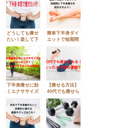
どうしても痩せ
簡単下半身ダイ
たい！楽して下
エットで短期間
半身痩せするの
に下半身痩せを
はグッズ？体
成功させよう！
操？それともサ
プリ？
下半身痩せに効
【痩せる方法】
くエクササイズ
40代でも痩せら
はウォーキン
れる！たった４
グ？ウォーキン
分間の運動！
グでふくらはぎ
痩せ