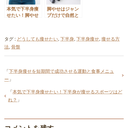
本気で下半身痩
脚やせはジャン
せたい！脚やせ
プだけで自然と
に効果的な器具
痩せる⁈体重が減
やグッズはこ
る縄跳びの飛び
れ！
方大研究
タグ :
どうしても痩せたい
,
下半身
,
下半身痩せ
,
痩せる方
法
,
骨盤
「
下半身痩せを短期間で成功させる運動と食事メニュ
ー
」
「
本気で下半身痩せたい！下半身が痩せるスポーツはど
れ？
」