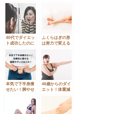
40代でダイエッ
ふくらはぎの形
ト成功したのに
は努力で変える
しわだらけ⁈老け
ことができる？
ないダイエット
理想の形に変え
成功法
たい！
本気で下半身痩
46歳からのダイ
せたい！脚やせ
エット！体重減
に効果的な器具
らないんですけ
やグッズはこ
ど〜効果がある
れ！
方法は？