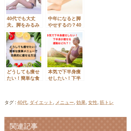
40代でも大丈
中年になると脚
夫。脚をみるみ
やせするの？40
る細くする方法
代50代女性が足
はやっぱりコ
を細くするダイ
レ！！
エット方法
どうしても痩せ
本気で下半身痩
たい！簡単な食
せしたい！下半
事メニューで効
身痩せに成功す
果的に痩せる方
る運動はどれ？
法！
タグ :
40代
,
ダイエット
,
メニュー
,
効果
,
女性
,
筋トレ
関連記事