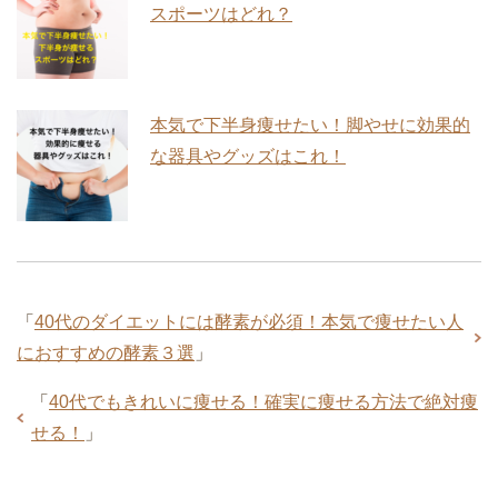
スポーツはどれ？
本気で下半身痩せたい！脚やせに効果的
な器具やグッズはこれ！
「
40代のダイエットには酵素が必須！本気で痩せたい人
におすすめの酵素３選
」
「
40代でもきれいに痩せる！確実に痩せる方法で絶対痩
せる！
」