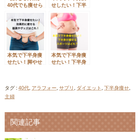
40代でも痩せら
せしたい！下半
れる！たった４
身痩せに成功す
分間の運動！
る運動はどれ？
本気で下半身痩
本気で下半身痩
せたい！脚やせ
せたい！下半身
に効果的な器具
が痩せるスポー
やグッズはこ
ツはどれ？
れ！
タグ :
40代
,
アラフォー
,
サプリ
,
ダイエット
,
下半身痩せ
,
主婦
関連記事