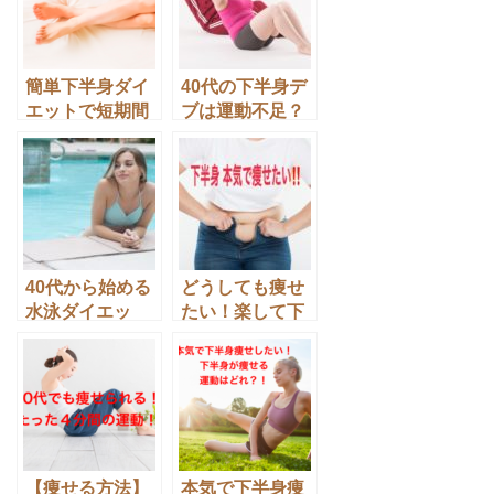
簡単下半身ダイ
40代の下半身デ
エットで短期間
ブは運動不足？
に下半身痩せを
アラフォーの太
成功させよう！
もも痩せ、足痩
せ徹底研究！
40代から始める
どうしても痩せ
水泳ダイエッ
たい！楽して下
ト。水泳の消費
半身痩せするの
カロリーとその
はグッズ？体
効果は？
操？それともサ
プリ？
【痩せる方法】
本気で下半身痩