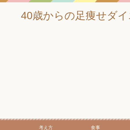
40歳からの足痩せダ
考え方
食事