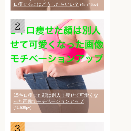
ロ痩せるにはどうしたらいい？
(45,746pv)
15キロ痩せた顔は別人！痩せて可愛くな
った画像でモチベーションアップ
(41,638pv)