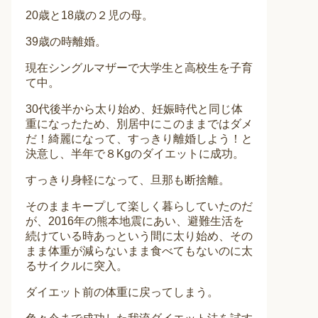
20歳と18歳の２児の母。
39歳の時離婚。
現在シングルマザーで大学生と高校生を子育
て中。
30代後半から太り始め、妊娠時代と同じ体
重になったため、別居中にこのままではダメ
だ！綺麗になって、すっきり離婚しよう！と
決意し、半年で８Kgのダイエットに成功。
すっきり身軽になって、旦那も断捨離。
そのままキープして楽しく暮らしていたのだ
が、2016年の熊本地震にあい、避難生活を
続けている時あっという間に太り始め、その
まま体重が減らないまま食べてもないのに太
るサイクルに突入。
ダイエット前の体重に戻ってしまう。