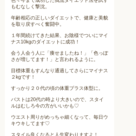
色々今まで成功した我流ダイエット法を試す
もむなしく撃沈。
年齢相応の正しいダイエットで、健康と美貌
を取り戻すべく奮闘中。
１年間続けてきた結果、お陰様でついにマイ
ナス10kgのダイエットに成功！
会う人会う人に「痩せましたね！」「色っぽ
さが増してます！」と言われるように。
目標体重もすんなり通過してさらにマイナス
２kgです！
すっかり２０代の頃の体重プラス体型に。
バストは20代の時より大きいので、スタイ
ルはむしろ今の方がいいかも♡
ウエスト周りがめっちゃ細くなって、毎日ウ
キウキしてます♡
スタイル良くなると人生変わりますよ！