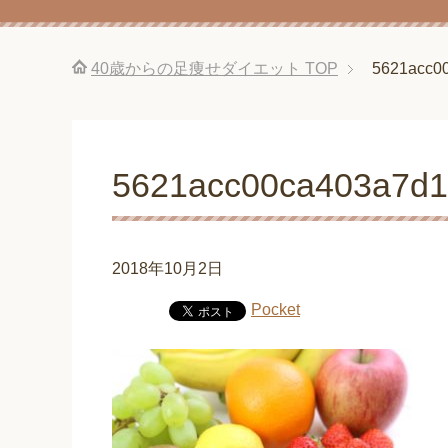
40歳からの足痩せダイエット
TOP
5621acc0
5621acc00ca403a7d1
2018年10月2日
Pocket