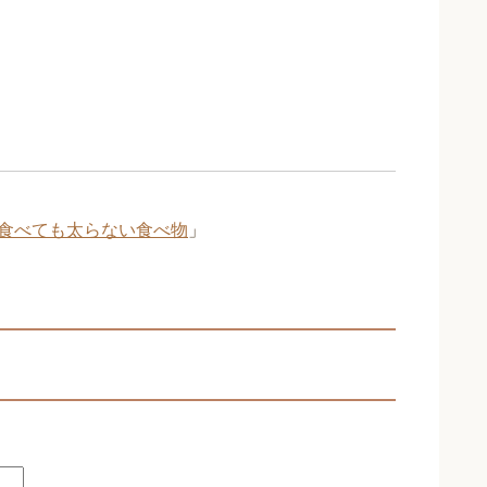
食べても太らない食べ物
」