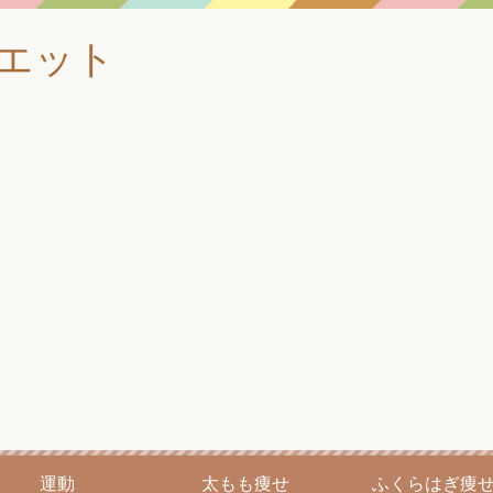
イエット
運動
太もも痩せ
ふくらはぎ痩