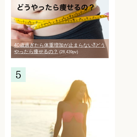
40歳過ぎたら体重増加が止まらない⁈どう
やったら痩せるの？
(28,439pv)