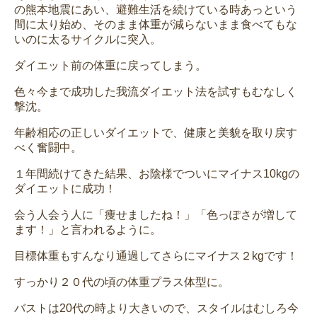
の熊本地震にあい、避難生活を続けている時あっという
間に太り始め、そのまま体重が減らないまま食べてもな
いのに太るサイクルに突入。
ダイエット前の体重に戻ってしまう。
色々今まで成功した我流ダイエット法を試すもむなしく
撃沈。
年齢相応の正しいダイエットで、健康と美貌を取り戻す
べく奮闘中。
１年間続けてきた結果、お陰様でついにマイナス10kgの
ダイエットに成功！
会う人会う人に「痩せましたね！」「色っぽさが増して
ます！」と言われるように。
目標体重もすんなり通過してさらにマイナス２kgです！
すっかり２０代の頃の体重プラス体型に。
バストは20代の時より大きいので、スタイルはむしろ今