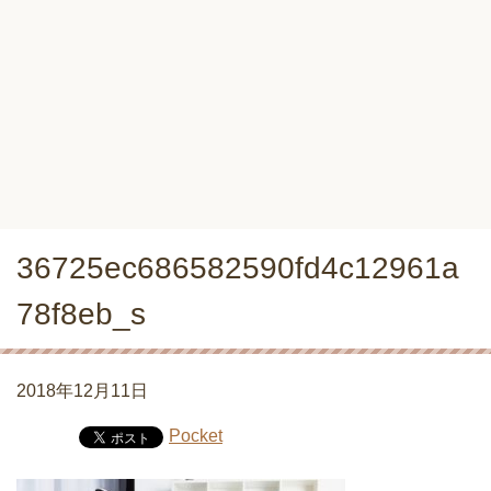
36725ec686582590fd4c12961a
78f8eb_s
2018年12月11日
Pocket