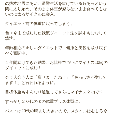
の熊本地震にあい、避難生活を続けている時あっという
間に太り始め、そのまま体重が減らないまま食べてもな
いのに太るサイクルに突入。
ダイエット前の体重に戻ってしまう。
色々今まで成功した我流ダイエット法を試すもむなしく
撃沈。
年齢相応の正しいダイエットで、健康と美貌を取り戻す
べく奮闘中。
１年間続けてきた結果、お陰様でついにマイナス10kgの
ダイエットに成功！
会う人会う人に「痩せましたね！」「色っぽさが増して
ます！」と言われるように。
目標体重もすんなり通過してさらにマイナス２kgです！
すっかり２０代の頃の体重プラス体型に。
バストは20代の時より大きいので、スタイルはむしろ今