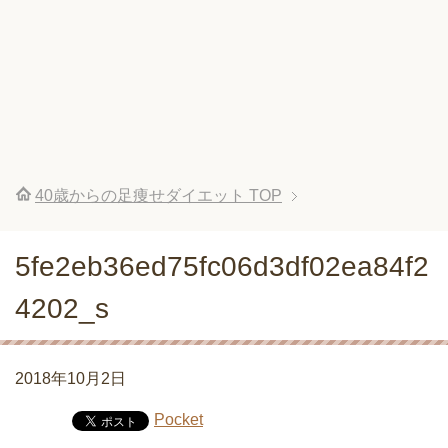
40歳からの足痩せダイエット
TOP
5fe2eb36ed75fc06d3df02ea84f2
4202_s
2018年10月2日
Pocket