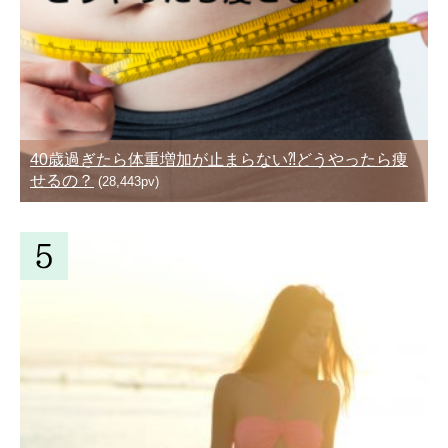
40歳過ぎたら体重増加が止まらない⁈どうやったら痩
せるの？
(28,443pv)