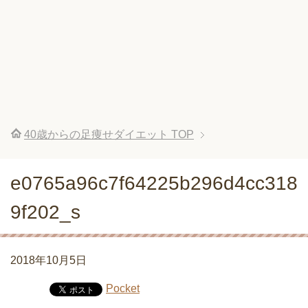
40歳からの足痩せダイエット
TOP
e0765a96c7f64225b296d4cc318
9f202_s
2018年10月5日
Pocket