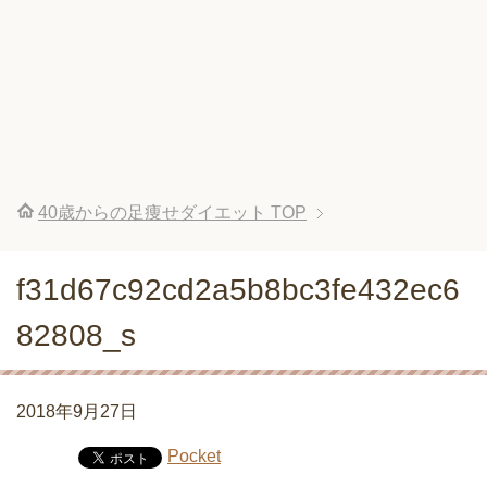
40歳からの足痩せダイエット
TOP
f31d67c92cd2a5b8bc3fe432ec6
82808_s
2018年9月27日
Pocket