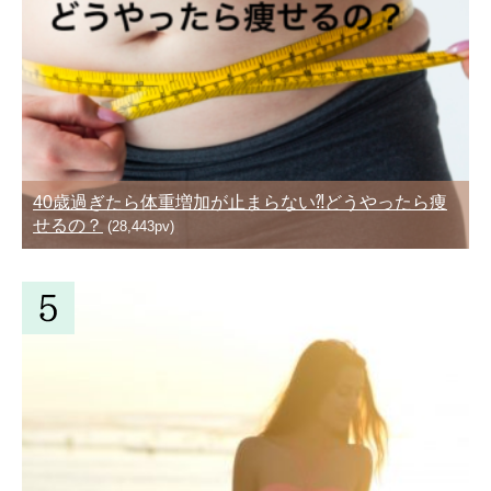
40歳過ぎたら体重増加が止まらない⁈どうやったら痩
せるの？
(28,443pv)