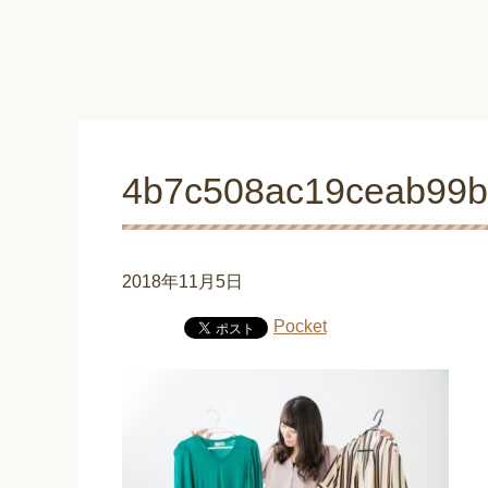
4b7c508ac19ceab99b
2018年11月5日
Pocket