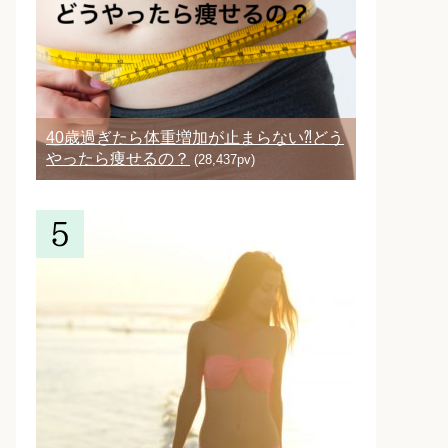
40歳過ぎたら体重増加が止まらない⁈どう
やったら痩せるの？
(28,437pv)