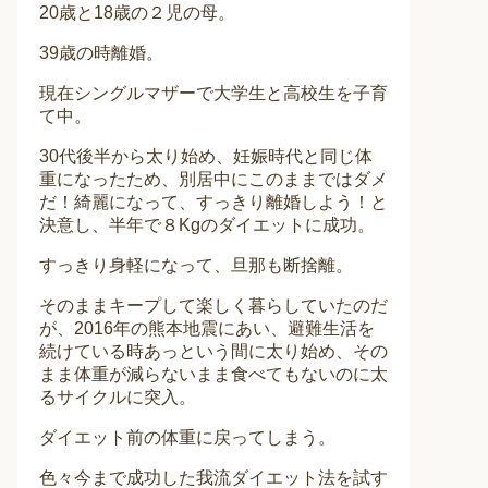
20歳と18歳の２児の母。
39歳の時離婚。
現在シングルマザーで大学生と高校生を子育
て中。
30代後半から太り始め、妊娠時代と同じ体
重になったため、別居中にこのままではダメ
だ！綺麗になって、すっきり離婚しよう！と
決意し、半年で８Kgのダイエットに成功。
すっきり身軽になって、旦那も断捨離。
そのままキープして楽しく暮らしていたのだ
が、2016年の熊本地震にあい、避難生活を
続けている時あっという間に太り始め、その
まま体重が減らないまま食べてもないのに太
るサイクルに突入。
ダイエット前の体重に戻ってしまう。
色々今まで成功した我流ダイエット法を試す