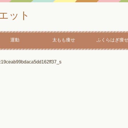
イエット
運動
太もも痩せ
ふくらはぎ痩
c19ceab99bdaca5dd162ff37_s