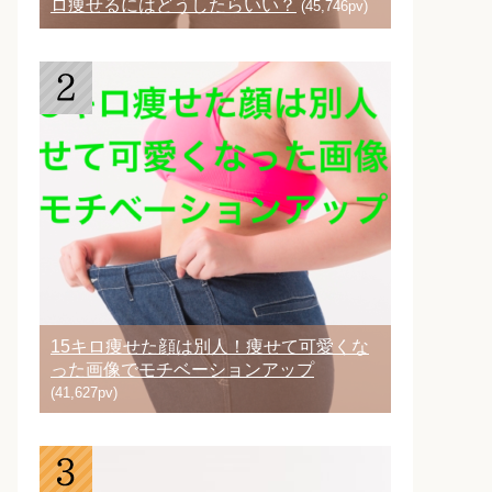
ロ痩せるにはどうしたらいい？
(45,746pv)
15キロ痩せた顔は別人！痩せて可愛くな
った画像でモチベーションアップ
(41,627pv)