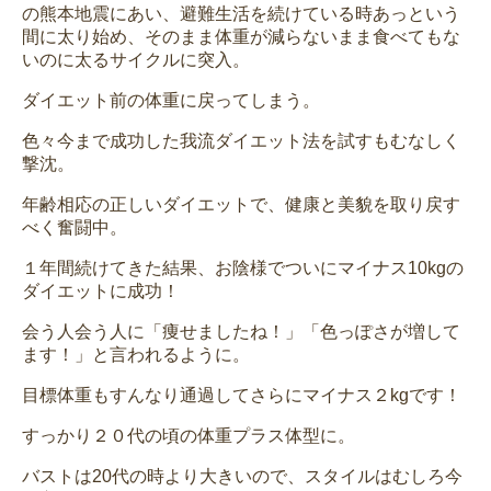
の熊本地震にあい、避難生活を続けている時あっという
間に太り始め、そのまま体重が減らないまま食べてもな
いのに太るサイクルに突入。
ダイエット前の体重に戻ってしまう。
色々今まで成功した我流ダイエット法を試すもむなしく
撃沈。
年齢相応の正しいダイエットで、健康と美貌を取り戻す
べく奮闘中。
１年間続けてきた結果、お陰様でついにマイナス10kgの
ダイエットに成功！
会う人会う人に「痩せましたね！」「色っぽさが増して
ます！」と言われるように。
目標体重もすんなり通過してさらにマイナス２kgです！
すっかり２０代の頃の体重プラス体型に。
バストは20代の時より大きいので、スタイルはむしろ今