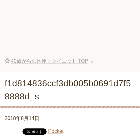
40歳からの足痩せダイエット
TOP
f1d814836ccf3db005b0691d7f5
8888d_s
2018年8月14日
Pocket