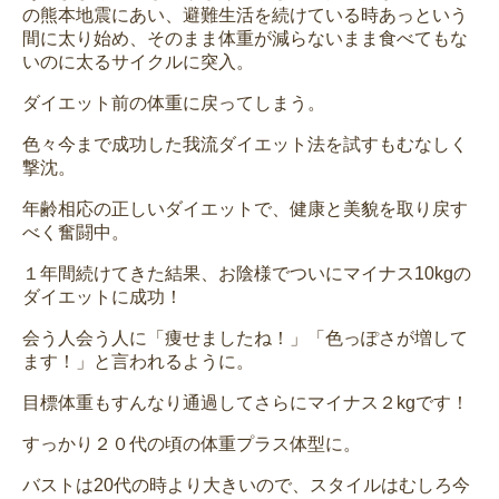
の熊本地震にあい、避難生活を続けている時あっという
間に太り始め、そのまま体重が減らないまま食べてもな
いのに太るサイクルに突入。
ダイエット前の体重に戻ってしまう。
色々今まで成功した我流ダイエット法を試すもむなしく
撃沈。
年齢相応の正しいダイエットで、健康と美貌を取り戻す
べく奮闘中。
１年間続けてきた結果、お陰様でついにマイナス10kgの
ダイエットに成功！
会う人会う人に「痩せましたね！」「色っぽさが増して
ます！」と言われるように。
目標体重もすんなり通過してさらにマイナス２kgです！
すっかり２０代の頃の体重プラス体型に。
バストは20代の時より大きいので、スタイルはむしろ今