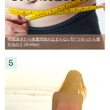
40歳過ぎたら体重増加が止まらない⁈どうやったら痩
せるの？
(28,443pv)