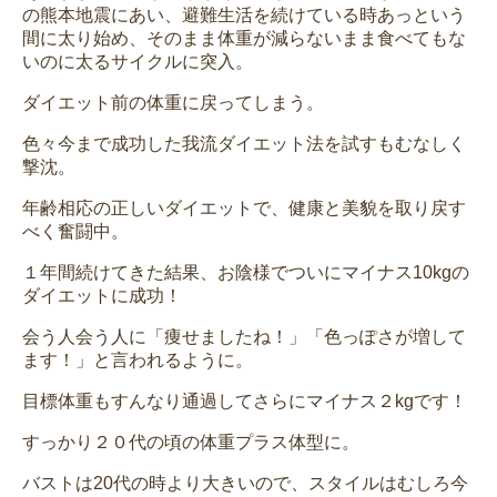
の熊本地震にあい、避難生活を続けている時あっという
間に太り始め、そのまま体重が減らないまま食べてもな
いのに太るサイクルに突入。
ダイエット前の体重に戻ってしまう。
色々今まで成功した我流ダイエット法を試すもむなしく
撃沈。
年齢相応の正しいダイエットで、健康と美貌を取り戻す
べく奮闘中。
１年間続けてきた結果、お陰様でついにマイナス10kgの
ダイエットに成功！
会う人会う人に「痩せましたね！」「色っぽさが増して
ます！」と言われるように。
目標体重もすんなり通過してさらにマイナス２kgです！
すっかり２０代の頃の体重プラス体型に。
バストは20代の時より大きいので、スタイルはむしろ今