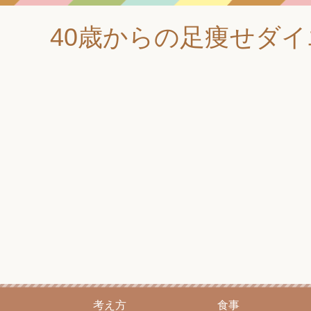
40歳からの足痩せダ
考え方
食事