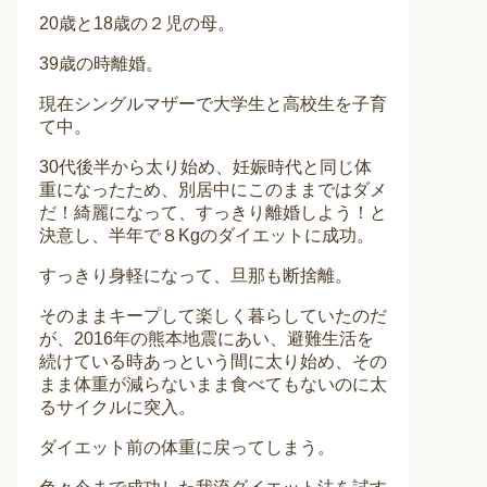
20歳と18歳の２児の母。
39歳の時離婚。
現在シングルマザーで大学生と高校生を子育
て中。
30代後半から太り始め、妊娠時代と同じ体
重になったため、別居中にこのままではダメ
だ！綺麗になって、すっきり離婚しよう！と
決意し、半年で８Kgのダイエットに成功。
すっきり身軽になって、旦那も断捨離。
そのままキープして楽しく暮らしていたのだ
が、2016年の熊本地震にあい、避難生活を
続けている時あっという間に太り始め、その
まま体重が減らないまま食べてもないのに太
るサイクルに突入。
ダイエット前の体重に戻ってしまう。