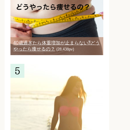
40歳過ぎたら体重増加が止まらない⁈どう
やったら痩せるの？
(28,438pv)