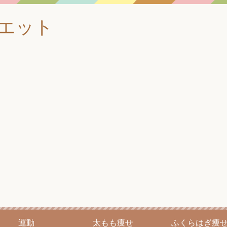
イエット
運動
太もも痩せ
ふくらはぎ痩