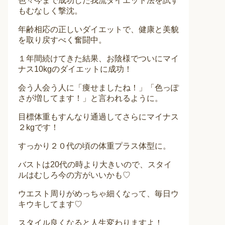
色々今まで成功した我流ダイエット法を試す
もむなしく撃沈。
年齢相応の正しいダイエットで、健康と美貌
を取り戻すべく奮闘中。
１年間続けてきた結果、お陰様でついにマイ
ナス10kgのダイエットに成功！
会う人会う人に「痩せましたね！」「色っぽ
さが増してます！」と言われるように。
目標体重もすんなり通過してさらにマイナス
２kgです！
すっかり２０代の頃の体重プラス体型に。
バストは20代の時より大きいので、スタイ
ルはむしろ今の方がいいかも♡
ウエスト周りがめっちゃ細くなって、毎日ウ
キウキしてます♡
スタイル良くなると人生変わりますよ！