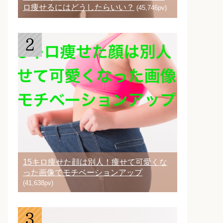
ロ痩せるにはどうしたらいい？
(45,746pv)
15キロ痩せた顔は別人！痩せて可愛くな
った画像でモチベーションアップ
(41,638pv)