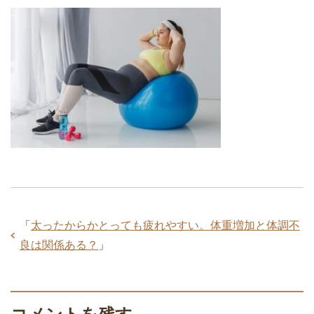
「
太ったからかとっても疲れやすい。体重増加と体調不
良は関係ある？
」