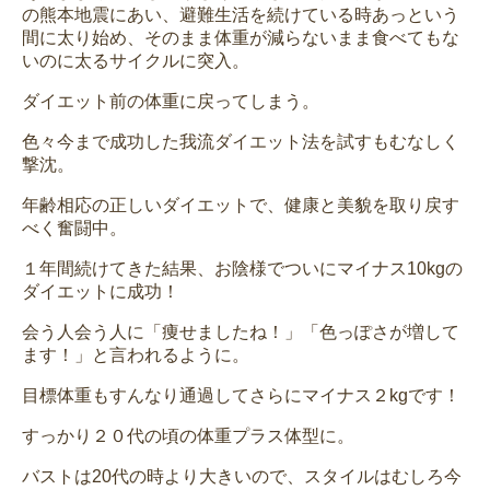
の熊本地震にあい、避難生活を続けている時あっという
間に太り始め、そのまま体重が減らないまま食べてもな
いのに太るサイクルに突入。
ダイエット前の体重に戻ってしまう。
色々今まで成功した我流ダイエット法を試すもむなしく
撃沈。
年齢相応の正しいダイエットで、健康と美貌を取り戻す
べく奮闘中。
１年間続けてきた結果、お陰様でついにマイナス10kgの
ダイエットに成功！
会う人会う人に「痩せましたね！」「色っぽさが増して
ます！」と言われるように。
目標体重もすんなり通過してさらにマイナス２kgです！
すっかり２０代の頃の体重プラス体型に。
バストは20代の時より大きいので、スタイルはむしろ今