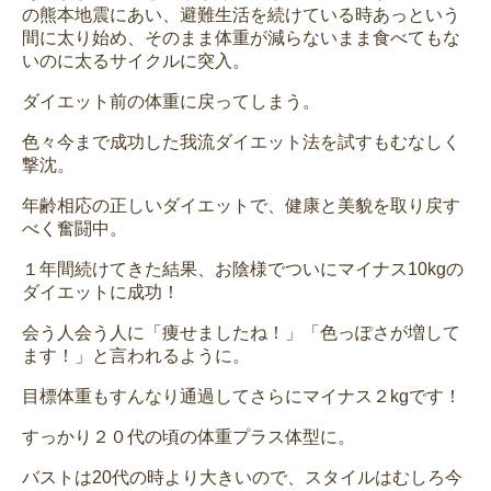
の熊本地震にあい、避難生活を続けている時あっという
間に太り始め、そのまま体重が減らないまま食べてもな
いのに太るサイクルに突入。
ダイエット前の体重に戻ってしまう。
色々今まで成功した我流ダイエット法を試すもむなしく
撃沈。
年齢相応の正しいダイエットで、健康と美貌を取り戻す
べく奮闘中。
１年間続けてきた結果、お陰様でついにマイナス10kgの
ダイエットに成功！
会う人会う人に「痩せましたね！」「色っぽさが増して
ます！」と言われるように。
目標体重もすんなり通過してさらにマイナス２kgです！
すっかり２０代の頃の体重プラス体型に。
バストは20代の時より大きいので、スタイルはむしろ今